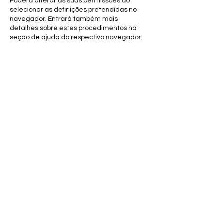
Poderá alterar as suas permissões ao
selecionar as definições pretendidas no
navegador. Entrará também mais
detalhes sobre estes procedimentos na
seção de ajuda do respectivo navegador.
Venda do Pinheiro
LOJA E SEDE
Avenida 9 de Julho 58 - Lj H
2665-521 Venda do Pinheiro
Tlf:
210 449 627
(Chamada fixa nacional)
Tlm:
924 243 030
(Chamada móvel nacional)
Email:
geraloypgold@gmail.com
HORÁRIO: