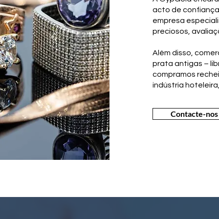
acto de confiança
empresa especiali
preciosos, avalia
Além disso, comer
prata antigas – li
compramos recheio
indústria hoteleira, 
Contacte-nos