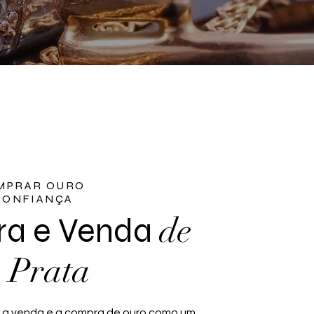
MPRAR OURO
 CONFIANÇA
de
a e Venda
 Prata
 a venda e a compra de ouro como um