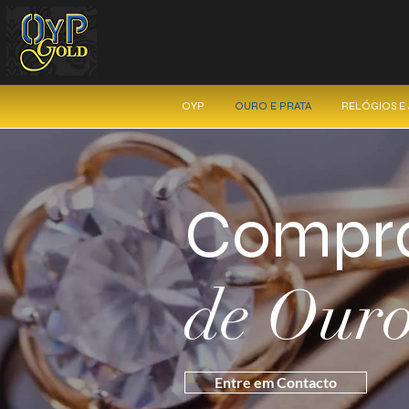
OYP
OURO E PRATA
RELÓGIOS E
Compra
de Ouro
Entre em Contacto