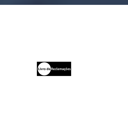
Políticas
INA
Política de Privacidade
Política de Cookies
4
 Mafra
al)
onal)
d@gmail.com
18h