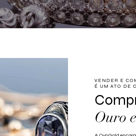
VENDER E CO
É UM ATO DE
Compr
Ouro e
A OypGold encara