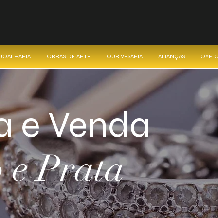
 JOALHARIA
OBRAS DE ARTE
OURIVESARIA
ALIANÇAS
OYP 
 e Venda
 e Prata