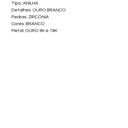
Tipo: ANILHA
Detalhes: OURO BRANCO
Pedras: ZIRCÓNIA
Cores: BRANCO
Metal: OURO 9K e 19K
Venda do Pinheiro
LOJA E SEDE
Avenida 9 de Julho 58 - Lj H
2665-521 Venda do Pinheiro
Tlf:
210 449 627
(Chamada fixa nacional)
Tlm:
924 243 030
(Chamada móvel nacional)
Email:
geraloypgold@gmail.com