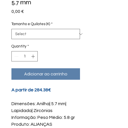
5.7 mm
Price
0,00 €
Tamanho e Quilates (K)
*
Quantity
*
Adicionar ao carrinho
A partir de 284.38€
Dimensões: Anilha| 5.7 mm|
Lapidada| Zircónias
Informação: Peso Médio: 5.8 gr
Produto: ALIANÇAS