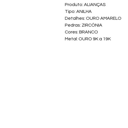
Produto: ALIANÇAS
Tipo: ANILHA
Detalhes: OURO AMARELO
Pedras: ZIRCÓNIA
Cores: BRANCO
Metal: OURO 9K a 19K
Venda d
Menu
LOJA E S
OYP
OURO E PRATA
Avenida 9 de J
RELÓGIOS E JOALHARIA
2665-521 Vend
OBRAS DE ARTE
OURIVESARIA
Tlf: 210 449 6
ALIANÇAS
(Chamada fixa n