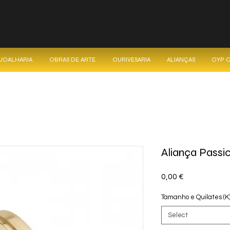
 JOALHARIA
OBRAS DE ARTE
OURIVESARIA
ALIANÇAS
OYP 
Aliança Passi
Price
0,00 €
Tamanho e Quilates (K
Select