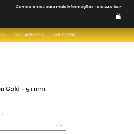
Contacte-nos para mais informações -
210 449 627
CAR
OYP IMOBILIÁRIA
CONTACTOS
on Gold - 5.1 mm
)
*