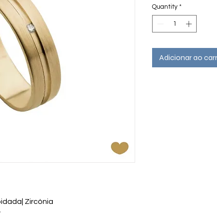
Quantity
*
Adicionar ao car
idada| Zircónia
r