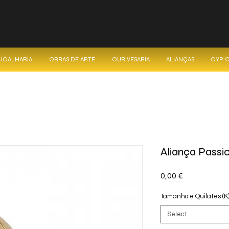
 JOALHARIA
OBRAS DE ARTE
OURIVESARIA
ALIANÇAS
OYP 
Aliança Passi
Price
0,00 €
Tamanho e Quilates (K
Select