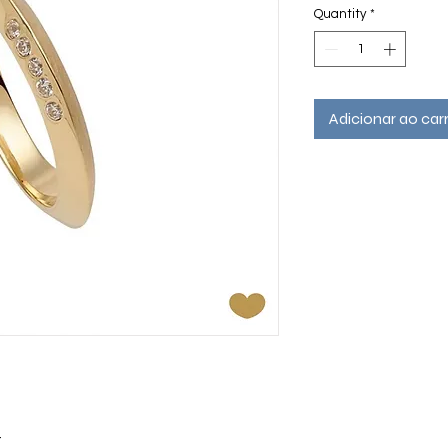
Quantity
*
Adicionar ao car
r