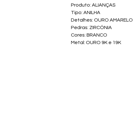
Produto: ALIANÇAS
Tipo: ANILHA
Detalhes: OURO AMARELO
Pedras: ZIRCÓNIA
Cores: BRANCO
Metal: OURO 9K e 19K
Venda d
Menu
LOJA E S
OYP
OURO E PRATA
Avenida 9 de J
RELÓGIOS E JOALHARIA
2665-521 Vend
OBRAS DE ARTE
OURIVESARIA
Tlf: 210 449 6
ALIANÇAS
(Chamada fixa n