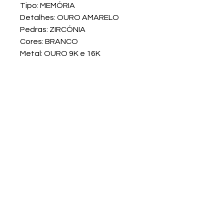
Tipo: MEMÓRIA
Detalhes: OURO AMARELO
Pedras: ZIRCÓNIA
Cores: BRANCO
Metal: OURO 9K e 16K
Venda do Pinheiro
LOJA E SEDE
Avenida 9 de Julho 58 - Lj H
2665-521 Venda do Pinheiro
Tlf:
210 449 627
(Chamada fixa nacional)
Tlm:
924 243 030
(Chamada móvel nacional)
Email:
geraloypgold@gmail.com