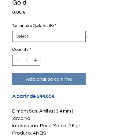
Gold
Price
0,00 €
Tamanho e Quilates (K)
*
Quantity
*
Adicionar ao carrinho
A partir de 244.65€
Dimensões: Anilha | 3.4 mm |
Zircónia
Informação: Peso Médio: 2.6 gr
Produto: ANÉIS